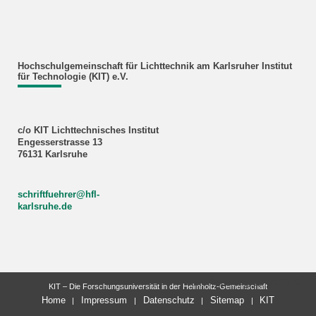
Hochschulgemeinschaft für Lichttechnik am Karlsruher Institut
für Technologie (KIT) e.V.
c/o KIT Lichttechnisches Institut
Engesserstrasse 13
76131 Karlsruhe
schriftfuehrer@hfl-
karlsruhe.de
letzte Änderung: 27.09.2019
KIT – Die Forschungsuniversität in der Helmholtz-Gemeinschaft
Home
Impressum
Datenschutz
Sitemap
KIT